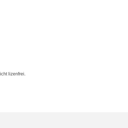
ck.adobe.com
ht lizenfrei.