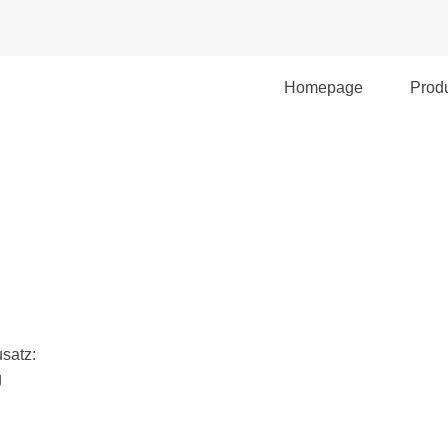
Menü überspringen
Homepage
Produ
usatz:
g