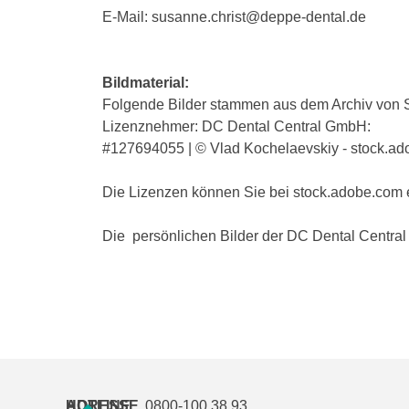
E-Mail: susanne.christ@deppe-dental.de
Bildmaterial:
Folgende Bilder stammen aus dem Archiv von 
Lizenznehmer: DC Dental Central GmbH:
#127694055 | © V
Die Lizenzen können Sie bei stock.adobe.com 
Die persönlichen Bilder der DC Dental Central 
ADRESSE
HOTLINE
0800-100 38 93